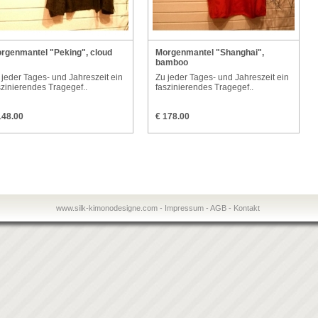
rgenmantel "Peking", cloud
Morgenmantel "Shanghai",
bamboo
 jeder Tages- und Jahreszeit ein
Zu jeder Tages- und Jahreszeit ein
szinierendes Tragegef..
faszinierendes Tragegef..
148.00
€ 178.00
www.silk-kimonodesigne.com
-
Impressum
-
AGB
-
Kontakt