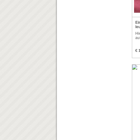
Ei
leu
Hi
au
€ 